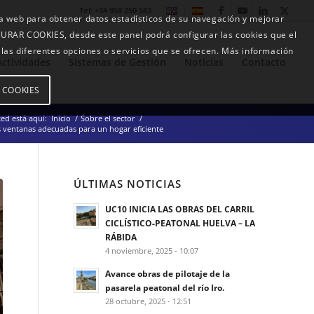
Tel: +34 958 250 583
ra web para obtener datos estadísticos de su navegación y mejorar
RAR COOKIES, desde este panel podrá configurar las cookies que el
e las diferentes opciones o servicios que se ofrecen. Más información
Actividades
Sistemas de Gestión
Noticias
Contacto
E COOKIES
ed está aquí:
Inicio
/
Sobre el sector
/
s ventanas adecuadas para un hogar eficiente
ÚLTIMAS NOTICIAS
UC10 INICIA LAS OBRAS DEL CARRIL
CICLÍSTICO-PEATONAL HUELVA – LA
RÁBIDA
4 noviembre, 2025 - 10:07
Avance obras de pilotaje de la
pasarela peatonal del río Iro.
28 octubre, 2025 - 12:51