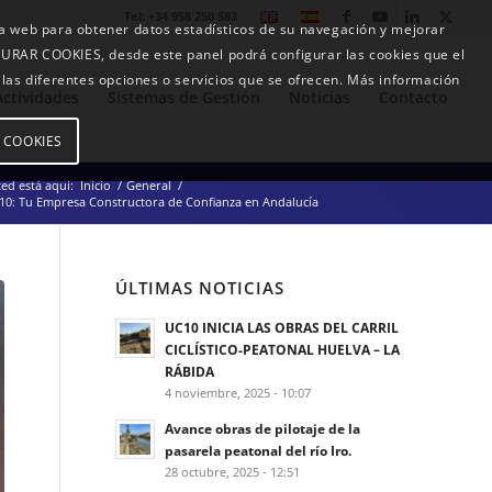
Tel: +34 958 250 583
ra web para obtener datos estadísticos de su navegación y mejorar
RAR COOKIES, desde este panel podrá configurar las cookies que el
e las diferentes opciones o servicios que se ofrecen. Más información
Actividades
Sistemas de Gestión
Noticias
Contacto
E COOKIES
ed está aquí:
Inicio
/
General
/
10: Tu Empresa Constructora de Confianza en Andalucía
ÚLTIMAS NOTICIAS
UC10 INICIA LAS OBRAS DEL CARRIL
CICLÍSTICO-PEATONAL HUELVA – LA
RÁBIDA
4 noviembre, 2025 - 10:07
Avance obras de pilotaje de la
pasarela peatonal del río Iro.
28 octubre, 2025 - 12:51