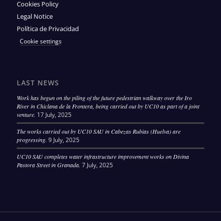
Cookies Policy
Legal Notice
Política de Privacidad
Cookie settings
LAST NEWS
Work has begun on the piling of the future pedestrian walkway over the Iro
River in Chiclana de la Frontera, being carried out by UC10 as part of a joint
venture.
17 July, 2025
The works carried out by UC10 SAU in Cabezas Rubias (Huelva) are
progressing.
9 July, 2025
UC10 SAU completes water infrastructure improvement works on Divina
Pastora Street in Granada.
7 July, 2025