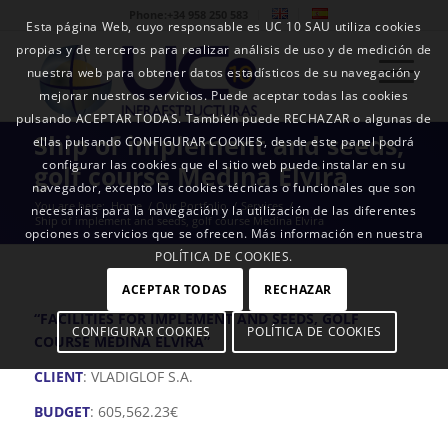
Phone:+34 958 250 583
Esta página Web, cuyo responsable es UC 10 SAU utiliza cookies
propias y de terceros para realizar análisis de uso y de medición de
nuestra web para obtener datos estadísticos de su navegación y
mejorar nuestros servicios. Puede aceptar todas las cookies
pulsando ACEPTAR TODAS. También puede RECHAZAR o algunas de
Ship of implement and seeds,
ellas pulsando CONFIGURAR COOKIES, desde este panel podrá
configurar las cookies que el sitio web puede instalar en su
golf course Medina Elvira
navegador, excepto las cookies técnicas o funcionales que son
You are here:
Home
/
Our Portfolio
/
Services
/
necesarias para la navegación y la utilización de las diferentes
Ship of implement and seeds, golf course Medina Elvira
opciones o servicios que se ofrecen. Más información en nuestra
POLÍTICA DE COOKIES.
ACEPTAR TODAS
RECHAZAR
“FACILITIES FOR IMPLEMENT AND SEEDS, GOLF
CONFIGURAR COOKIES
POLÍTICA DE COOKIES
COURSE MEDINA ELVIRA”
CLIENT
: VLADIGLOF S.A.
BUDGET
: 605,562.23€