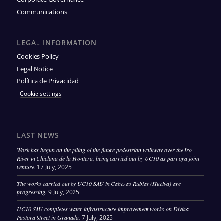
Communications
LEGAL INFORMATION
Cookies Policy
Legal Notice
Política de Privacidad
Cookie settings
LAST NEWS
Work has begun on the piling of the future pedestrian walkway over the Iro
River in Chiclana de la Frontera, being carried out by UC10 as part of a joint
venture.
17 July, 2025
The works carried out by UC10 SAU in Cabezas Rubias (Huelva) are
progressing.
9 July, 2025
UC10 SAU completes water infrastructure improvement works on Divina
Pastora Street in Granada.
7 July, 2025