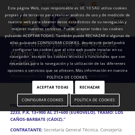
Tel: +34 958 250 583
Esta página Web, cuyo responsable es UC 10 SAU utiliza cookies
propias y de terceros para realizar análisis de uso y de medición de
nuestra web para obtener datos estadísticos de su navegación y
mejorar nuestros servicios. Puede aceptar todas las cookies
pulsando ACEPTAR TODAS. También puede RECHAZAR o algunas de
Vía ciclista junto a la A-2233,
ellas pulsando CONFIGURAR COOKIES, desde este panel podrá
configurar las cookies que el sitio web puede instalar en su
tramo: Los Caños-Barbate
navegador, excepto las cookies técnicas o funcionales que son
(Cádiz)
necesarias para la navegación y la utilización de las diferentes
opciones o servicios que se ofrecen. Más información en nuestra
Usted está aquí:
Inicio
/
Actividades
/
Servicios
/
Vía ciclista junto a la A-2233, tramo: Los Caños-Barbate (Cádiz)
POLÍTICA DE COOKIES.
ACEPTAR TODAS
RECHAZAR
CONFIGURAR COOKIES
POLÍTICA DE COOKIES
PROYECTO: VÍA CICLISTA JUNTO A LA CARRETERA A-
2233, P.K. 13+900 AL 21+600 (EUROVELO). TRAMO: LOS
CAÑOS-BARBATE (CÁDIZ).”
CONTRATANTE:
Secretaría General Técnica. Consejería