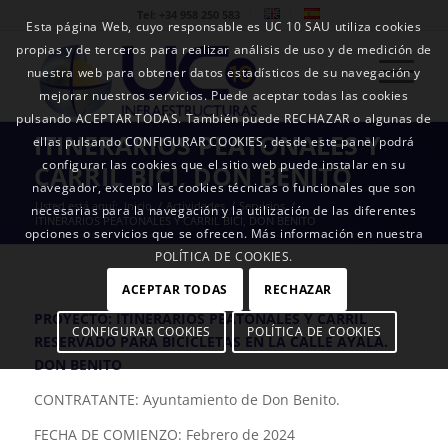
Tel: +34 958 250 583
Esta página Web, cuyo responsable es UC 10 SAU utiliza cookies
propias y de terceros para realizar análisis de uso y de medición de
nuestra web para obtener datos estadísticos de su navegación y
mejorar nuestros servicios. Puede aceptar todas las cookies
pulsando ACEPTAR TODAS. También puede RECHAZAR o algunas de
ITINERARIOS PEATONALES Y
ellas pulsando CONFIGURAR COOKIES, desde este panel podrá
configurar las cookies que el sitio web puede instalar en su
CARRIL BICI, DON BENITO
navegador, excepto las cookies técnicas o funcionales que son
Usted está aquí:
Inicio
/
Actividades
/
Servicios
/
necesarias para la navegación y la utilización de las diferentes
ITINERARIOS PEATONALES Y CARRIL BICI, DON BENITO
opciones o servicios que se ofrecen. Más información en nuestra
POLÍTICA DE COOKIES.
ACEPTAR TODAS
RECHAZAR
PROYECTO: ITINERARIOS PEATONALES Y CARRIL
CONFIGURAR COOKIES
POLÍTICA DE COOKIES
RESERVADO PARA BICICLETAS EN LA CALLE AYALA.
DON BENITO
CONTRATANTE: Ayuntamiento de Don Benito.
FECHA DE COMIENZO: Febrero de 2024