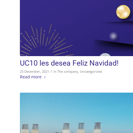
UC10 les desea Feliz Navidad!
/
23 December, 2021
in
The company
,
Uncategorized
Read more