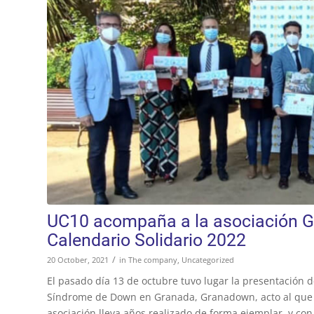
UC10 acompaña a la asociación G
Calendario Solidario 2022
/
20 October, 2021
in
The company
,
Uncategorized
El pasado día 13 de octubre tuvo lugar la presentación de
Síndrome de Down en Granada, Granadown, acto al que no
asociación lleva años realizado de forma ejemplar, y con