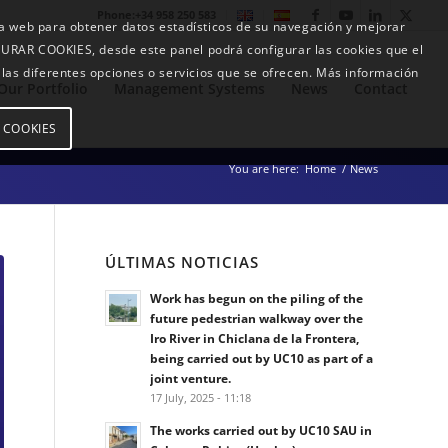
Phone:+34 958 250 583
ra web para obtener datos estadísticos de su navegación y mejorar
RAR COOKIES, desde este panel podrá configurar las cookies que el
e las diferentes opciones o servicios que se ofrecen. Más información
Our Portfolio
Management Systems
News
Contact
E COOKIES
You are here:
Home
/
News
ÚLTIMAS NOTICIAS
Work has begun on the piling of the
future pedestrian walkway over the
Iro River in Chiclana de la Frontera,
being carried out by UC10 as part of a
joint venture.
17 July, 2025 - 11:18
The works carried out by UC10 SAU in