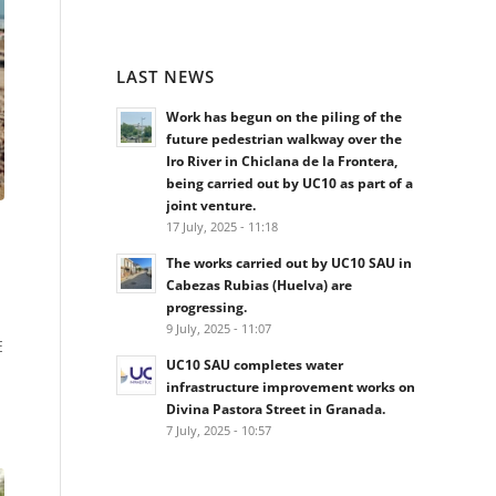
LAST NEWS
Work has begun on the piling of the
future pedestrian walkway over the
Iro River in Chiclana de la Frontera,
being carried out by UC10 as part of a
joint venture.
17 July, 2025 - 11:18
The works carried out by UC10 SAU in
Cabezas Rubias (Huelva) are
progressing.
9 July, 2025 - 11:07
E
UC10 SAU completes water
infrastructure improvement works on
Divina Pastora Street in Granada.
7 July, 2025 - 10:57