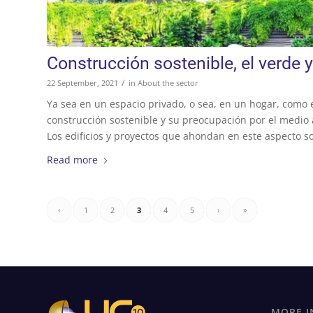
Construcción sostenible, el verde 
/
22 September, 2021
in
About the sector
Ya sea en un espacio privado, o sea, en un hogar, como e
construcción sostenible y su preocupación por el medio
Los edificios y proyectos que ahondan en este aspecto 
Read more
‹
1
2
3
4
5
›
»
MORE I