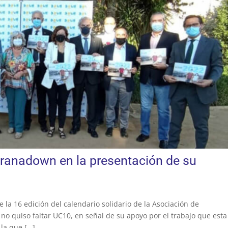
ranadown en la presentación de su
 la 16 edición del calendario solidario de la Asociación de
 quiso faltar UC10, en señal de su apoyo por el trabajo que esta
 la que […]